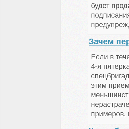
будет прод
подписания
предупреж
Зачем пер
Если в теч
4-я пятерк
спецбригад
этим прием
меньшинств
нерастраче
примеров, 