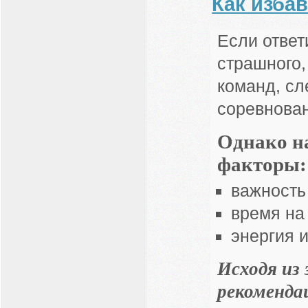
Как изба
Если ответи
страшного,
команд, сл
соревнован
Однако н
факторы:
важность
время на
энергия 
Исходя из
рекоменда