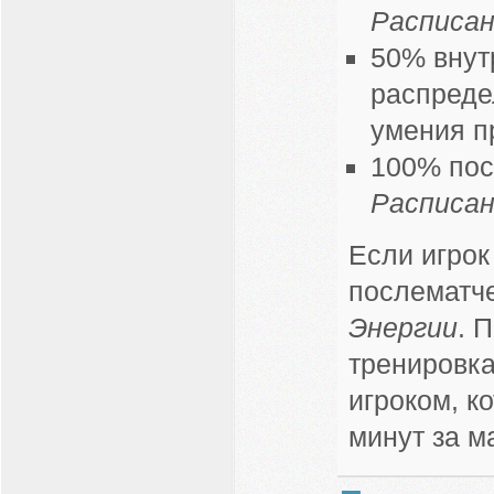
Расписа
50% внут
распредел
умения п
100% пос
Расписа
Если игрок
послематче
Энергии
. 
тренировк
игроком, к
минут за м