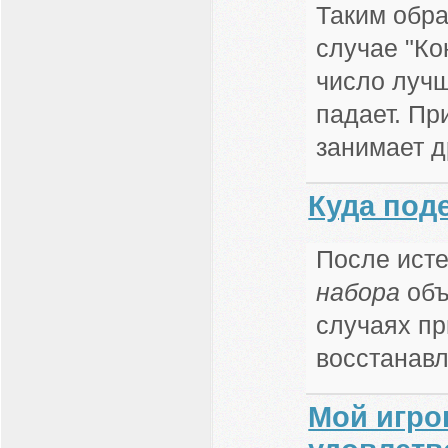
Таким обра
случае "Ко
число лучш
падает. Пр
занимает д
Куда под
После ист
набора
объ
случаях п
восстанавл
Мой игро