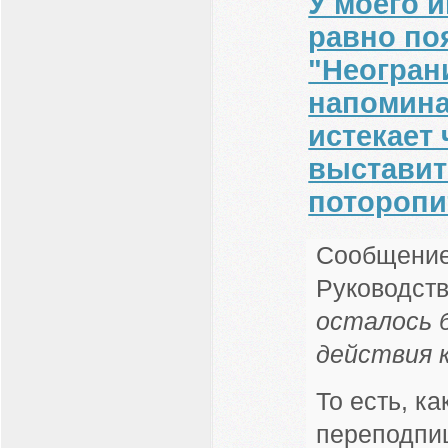
У моего и
равно по
"Неогран
напоминае
истекает 
выставить
поторопи
Сообщение
Руководст
осталось б
действия 
То есть, к
переподпиш