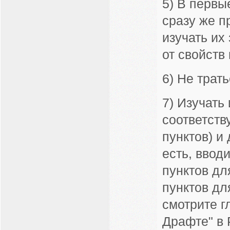
5) В первы
сразу же п
изучать их
от свойств 
6) Не трат
7) Изучать
соответств
пунктов) и
есть, ввод
пунктов дл
пунктов дл
смотрите 
Драфте" в 