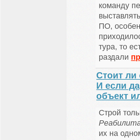
команду п
выставлять
ПО, особен
приходилос
тура, то е
раздали
пр
Стоит ли
И если да
объект и
Строй тол
Реабилит
их на одно