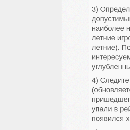
3) Определ
допустимый
наиболее н
летние игро
летние). П
интересуе
углубленн
4) Следите
(обновляет
пришедшего
упали в ре
появился х