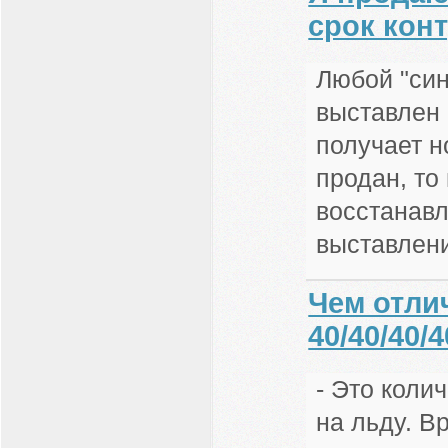
срок конт
Любой "син
выставлен 
получает н
продан, то
восстанавл
выставлени
Чем отлич
40/40/40/
- Это коли
на льду. В