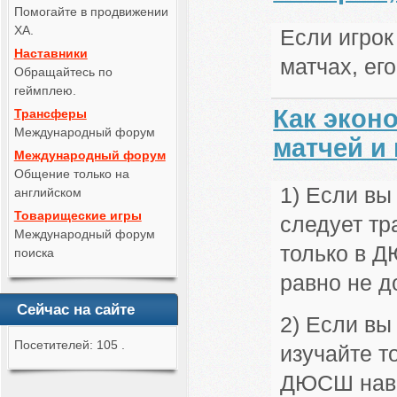
Помогайте в продвижении
ХА.
Если игрок
Наставники
матчах, ег
Обращайтесь по
геймплею.
Как экон
Трансферы
Международный форум
матчей и 
Международный форум
Общение только на
1) Если вы
английском
Товарищеские игры
следует тр
Международный форум
только в Д
поиска
равно не д
Сейчас на сайте
2) Если вы
Посетителей: 105 .
изучайте т
ДЮСШ навер