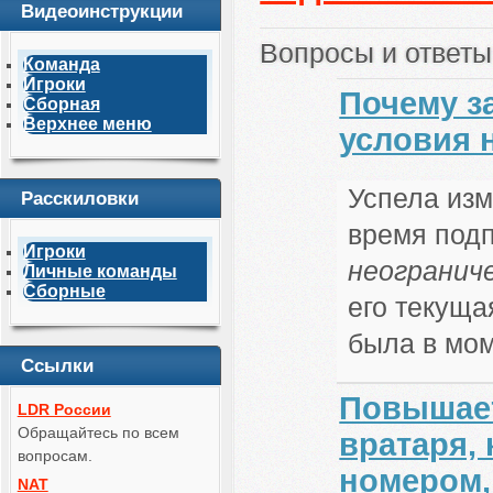
Видеоинструкции
Вопросы и ответы
Команда
Игроки
Почему з
Сборная
Верхнее меню
условия 
Успела изм
Расскиловки
время подп
Игроки
неогранич
Личные команды
Сборные
его текуща
была в мом
Ссылки
Повышает
LDR России
Обращайтесь по всем
вратаря,
вопросам.
номером,
NAT