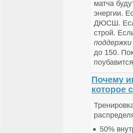
матча буду
энергии. Е
ДЮСШ. Есл
строй. Есл
поддержки
до 150. По
поубавится.
Почему иг
которое 
Тренировка
распредел
50% внут