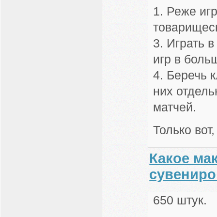
1. Реже иг
товарищеск
3. Играть 
игр в боль
4. Беречь 
них отдель
матчей.
Только вот
Какое ма
сувениро
650 штук.