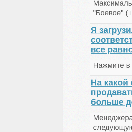
Максималь
"Боевое" (+
Я загруз
соответс
все равн
Нажмите в б
На какой
продават
больше д
Менеджерам
следующую 