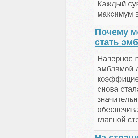
Каждый сув
максимум в
Почему м
стать эм
Наверное 
эмблемой 
коэффициен
снова стал
значительн
обеспечива
главной ст
На стран