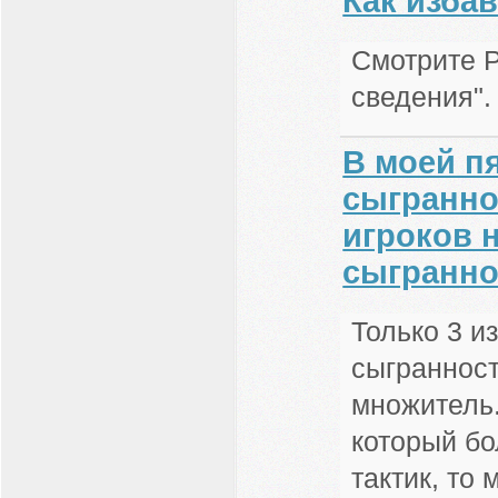
Как изба
Смотрите 
сведения".
В моей п
сыграннос
игроков 
сыгранно
Только 3 и
сыгранност
множитель.
который бо
тактик, то