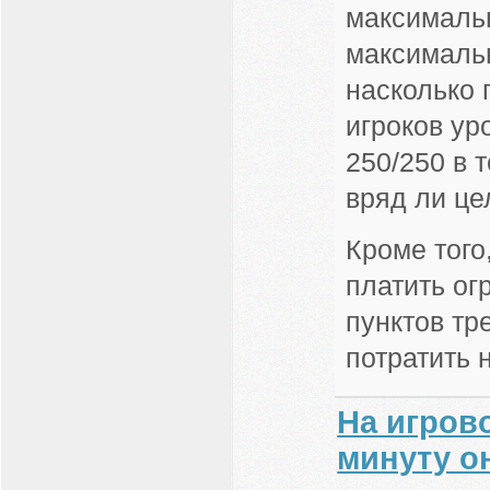
максималь
максимальн
насколько 
игроков ур
250/250 в 
вряд ли це
Кроме того
платить ог
пунктов тр
потратить 
На игров
минуту он