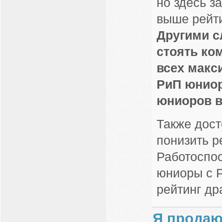
но здесь з
выше рейти
Другими с
стоять ко
всех макс
РиП юниор
юниоров в
Также дост
понизить р
Работоспос
юниоры с 
рейтинг др
Я продаю 