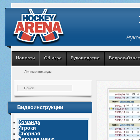
Руко
Новости
Об игре
Руководство
Вопрос-Ответ
Личные команды
Видеоинструкции
Команда
Игроки
Сборная
Верхнее меню