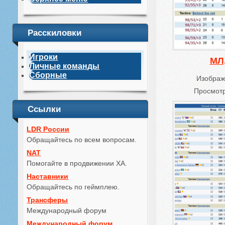
Расскиловки
Игроки
МЛ,
Личные команды
Сборные
Изображ
Просмотр
Ссылки
LDR России
Обращайтесь по всем вопросам.
NAT
Помогайте в продвижении ХА.
Наставники
Обращайтесь по геймплею.
Трансферы
Международный форум
Международный форум