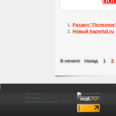
ПОП
Раздел "Полезное
Новый haportal.ru
В начало
Назад
1
2
©
Посетители:
3
Материалы:
77
Просмотры материалов:
254796