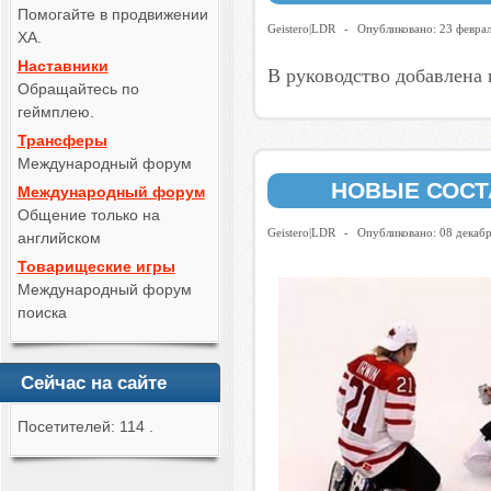
Помогайте в продвижении
Geistero|LDR
-
Опубликовано: 23 февра
ХА.
Наставники
В руководство добавлена 
Обращайтесь по
геймплею.
Трансферы
Международный форум
НОВЫЕ СОСТ
Международный форум
Общение только на
Geistero|LDR
-
Опубликовано: 08 декаб
английском
Товарищеские игры
Международный форум
поиска
Сейчас на сайте
Посетителей: 114 .