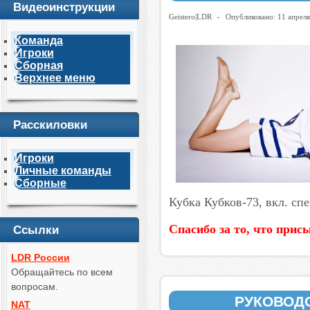
Видеоинструкции
Geistero|LDR
-
Опубликовано: 11 апрел
Команда
Игроки
Сборная
Верхнее меню
Расскиловки
Игроки
Личные команды
Сборные
Кубка Кубков-73, вкл. сп
Спасибо за то, что прис
Ссылки
LDR России
Обращайтесь по всем
вопросам.
РУКОВОД
NAT