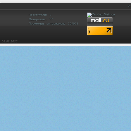
©
Посетители:
3
Материалы:
77
Просмотры материалов:
254908
08.08.2026