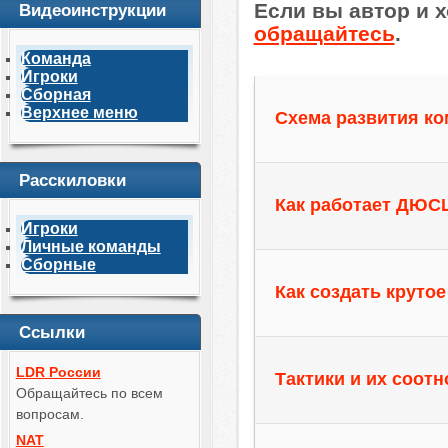
Если вы автор и х
Видеоинструкции
обращайтесь
.
Команда
Игроки
Сборная
Верхнее меню
Схема развития ко
Расскиловки
Как работает ДЮС
Игроки
Личные команды
Сборные
Как создать круто
Ссылки
LDR России
Тактики и их соот
Обращайтесь по всем
вопросам.
NAT